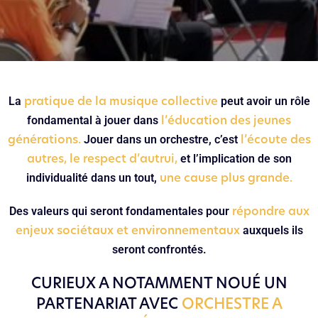
pratique de la musique collective
La
peut avoir un rôle
l’éducation des jeunes
fondamental à jouer dans
générations.
l’écoute des
Jouer dans un orchestre, c’est
autres, le respect d’autrui,
et l’implication de son
une cause plus grande.
individualité dans un tout,
répondre aux
Des valeurs qui seront fondamentales pour
enjeux sociétaux et environnementaux
auxquels ils
seront confrontés.
CURIEUX A NOTAMMENT NOUÉ UN
PARTENARIAT AVEC
ORCHESTRE A