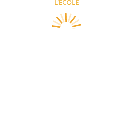
L’ÉCOLE
ÉCOL